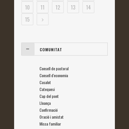
10
11
12
13
14
15
COMUNITAT
Consell de pastoral
Consell d'economia
Casalot
Catequesi
Cap del pont
Lloança
Confirmació
Oració i amistat
Missa familiar