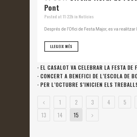
Pont
Posted at 11:22h
in
Notícies
Després de l'Ofici de Festa Major, es va realitzar 
LLEGEIX MÉS
·
EL CASALOT VA CELEBRAR LA FESTA DE 
·
CONCERT A BENEFICI DE L’ESCOLA DE 
·
PER L’OCTUBRE S’INICIEN ELS TREBALL
1
2
3
4
5
13
14
15