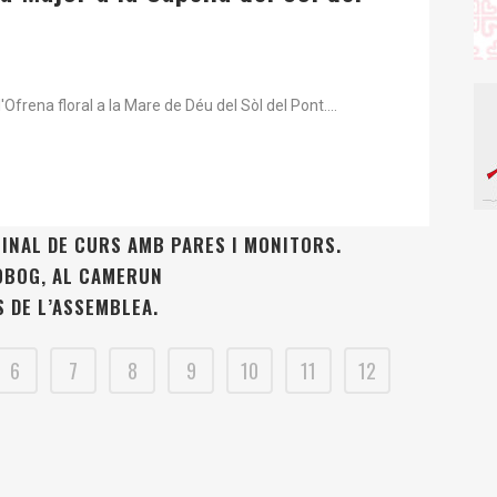
l'Ofrena floral a la Mare de Déu del Sòl del Pont....
FINAL DE CURS AMB PARES I MONITORS.
BOBOG, AL CAMERUN
S DE L’ASSEMBLEA.
6
7
8
9
10
11
12