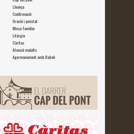
Lloança
Confirmació
Oració i amistat
Missa familiar
Litúrgia
Càritas
Atenció malalts
Agermanament amb Babok