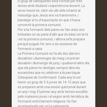
El grup de catequistes està format per tres
dones amb titulació i experièncvia docent. La
seva missió és: obrir els ulls dels infants al
missatge que Jesús ens va transmetre, i
bandejar el to d’espectacle en què s’havia
convertit la primera comunió.
Per a la formació dels pares es fan unes cinc
trobades on es parla d’allò que és bàsic en la fe
i en la primera comunió, i alhora se’ls prepara
perquè puguin fer cinc o sis sessions de
formació a casa.
La Primera Comunió es fa els dos darrers
dissabtes i diumenges de maig i el primer
dissabte i diumenge de juny, i qualsevol altre dia
que els pares ho desitgin; sempre dins les
eucaristies que es celebren a la parròquia.
Catequesi de Confirmació: Cada any hi sol
haver un grup de 5-6 joves de 14-15 anys que
es preparen amb una sessió quincenal durant
un any i mig. El primer any amb temes escollits
pels mateixos joves i el segon amb temàtica de
formació estrictament religiosa. Ho fan
acompanyats per un/a catequista.