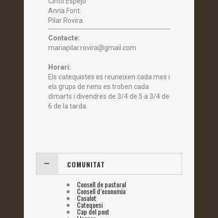
Cinto Espejo
Anna Font
Pilar Rovira
Contacte:
mariapilar.rovira@gmail.com
Horari:
Els catequistes es reuneixen cada mes i
els grups de nens es troben cada
dimarts i divendres de 3/4 de 5 a 3/4 de
6 de la tarda.
COMUNITAT
Consell de pastoral
Consell d’economia
Casalot
Catequesi
Cap del pont