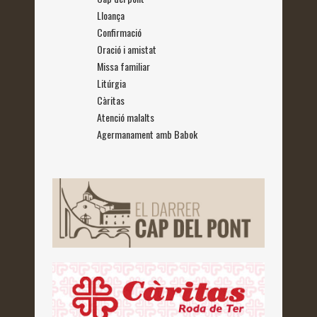
Lloança
Confirmació
Oració i amistat
Missa familiar
Litúrgia
Càritas
Atenció malalts
Agermanament amb Babok