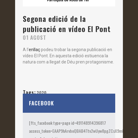
Segona edició de la
publicació en vídeo El Pont
01 AGOST
A l’
enllaç
podeu trobar la segona publicació en
vídeo El Pont. En aquesta edició estiuenca la
natura com a llegat de Déu pren protagonisme.
Tags:
2020
FACEBOOK
[fts_facebook type=page id=491148914396817
access_token=EAAP9hArvboQBAB4Ttv2wUyw8pgZCsX9mk82jtQOqu