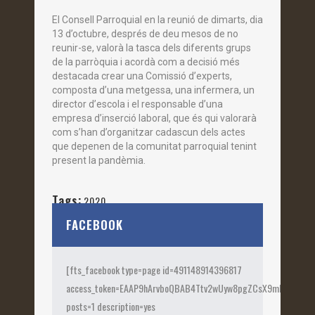
El Consell Parroquial en la reunió de dimarts, dia
13 d’octubre, després de deu mesos de no
reunir-se, valorà la tasca dels diferents grups
de la parròquia i acordà com a decisió més
destacada crear una Comissió d’experts,
composta d’una metgessa, una infermera, un
director d’escola i el responsable d’una
empresa d’inserció laboral, que és qui valorarà
com s’han d’organitzar cadascun dels actes
que depenen de la comunitat parroquial tenint
present la pandèmia.
Tags:
2020
FACEBOOK
[fts_facebook type=page id=491148914396817
access_token=EAAP9hArvboQBAB4Ttv2wUyw8pgZCsX9mk82jtQOqu
posts=1 description=yes