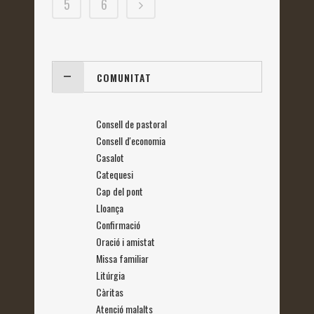
5
6
COMUNITAT
Consell de pastoral
Consell d'economia
Casalot
Catequesi
Cap del pont
Lloança
Confirmació
Oració i amistat
Missa familiar
Litúrgia
Càritas
Atenció malalts