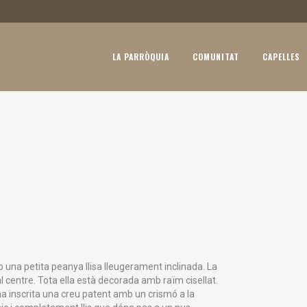
LA PARRÒQUIA
COMUNITAT
CAPELLES
b una petita peanya llisa lleugerament inclinada. La
 centre. Tota ella està decorada amb raïm cisellat.
 ha inscrita una creu patent amb un crismó a la