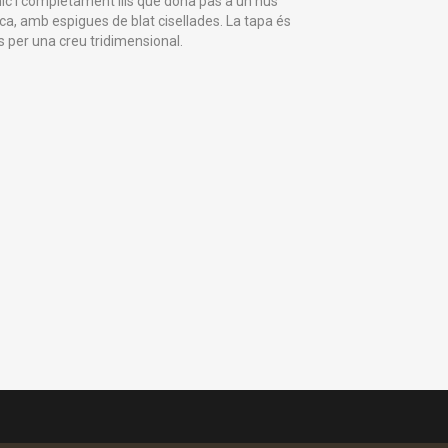
nic i completament llis que dóna pas a un nus
ica, amb espigues de blat cisellades. La tapa és
 per una creu tridimensional.