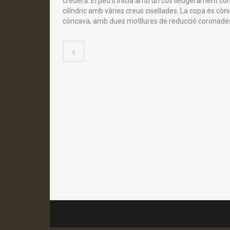
creuera. El peu s’inicia amb un cos lleugerament cò
cilíndric amb vàries creus cisellades. La copa és còn
còncava, amb dues motllures de reducció coronades