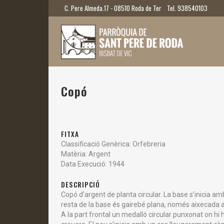
C. Pere Almeda.17 - 08510 Roda de Ter
Tel. 938540103
Copó
FITXA
Classificació Genèrica: Orfebreria
Matèria: Argent
Data Execució: 1944
DESCRIPCIÓ
Copó d’argent de planta circular. La base s’inicia am
resta de la base és gairebé plana, només aixecada al
A la part frontal un medalló circular punxonat on hi