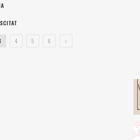
NA
USCITAT
3
4
5
6