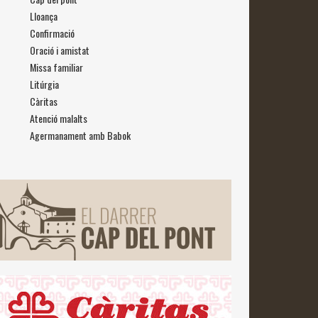
Lloança
Confirmació
Oració i amistat
Missa familiar
Litúrgia
Càritas
Atenció malalts
Agermanament amb Babok