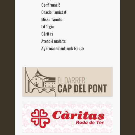
Confirmació
Oració i amistat
Missa familiar
Litúrgia
Càritas
Atenció malalts
Agermanament amb Babok