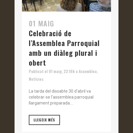
01 MAIG
Celebració de
l’Assemblea Parroquial
amb un diàleg plural i
obert
Publicat el 01 maig, 23:16h
a
Assemblea
,
Notícies
La tarda del dissabte 30 d'abril va
celebrar-se l'assemblea parroquial
llargament preparada....
LLEGEIX MÉS