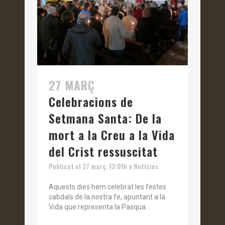
27 MARÇ
Celebracions de
Setmana Santa: De la
mort a la Creu a la Vida
del Crist ressuscitat
Publicat el 27 març, 13:01h
a
Notícies
Aquests dies hem celebrat les festes
cabdals de la nostra fe, apuntant a la
Vida que representa la Pasqua...