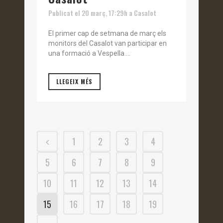
Publicat el 20 març, 17:29h
a
Casalot
El primer cap de setmana de març els
monitors del Casalot van participar en
una formació a Vespella....
LLEGEIX MÉS
1
2
3
4
5
6
7
8
9
10
11
12
13
14
15
16
17
18
19