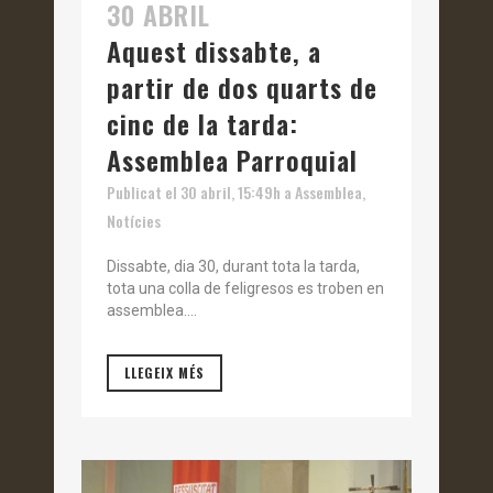
30 ABRIL
Aquest dissabte, a
partir de dos quarts de
cinc de la tarda:
Assemblea Parroquial
Publicat el 30 abril, 15:49h
a
Assemblea
,
Notícies
Dissabte, dia 30, durant tota la tarda,
tota una colla de feligresos es troben en
assemblea....
LLEGEIX MÉS