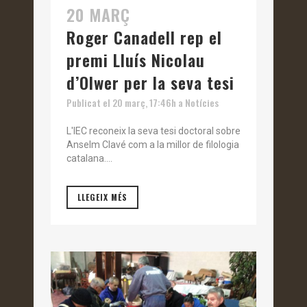
20 MARÇ
Roger Canadell rep el
premi Lluís Nicolau
d’Olwer per la seva tesi
Publicat el 20 març, 17:46h
a
Notícies
L'IEC reconeix la seva tesi doctoral sobre
Anselm Clavé com a la millor de filologia
catalana....
LLEGEIX MÉS