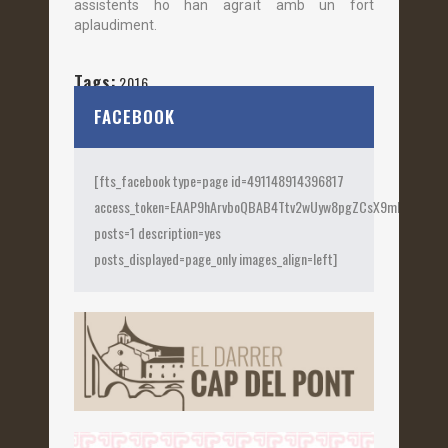
assistents ho han agraït amb un fort
aplaudiment.
Tags:
2016
FACEBOOK
[fts_facebook type=page id=491148914396817
access_token=EAAP9hArvboQBAB4Ttv2wUyw8pgZCsX9mk82jtQOqu
posts=1 description=yes
posts_displayed=page_only images_align=left]