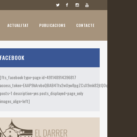
ACTUALITAT
PUBLICACIONS
CONTACTE
FACEBOOK
[fts_facebook type=page id=491148914396817
access_token=EAAP9hArvboQBAB4Ttv2wUyw8pgZCsX9mk82jtQOquPZAc5E4ZCBFjAu
posts=1 description=yes posts_displayed=page_only
images_align=left]