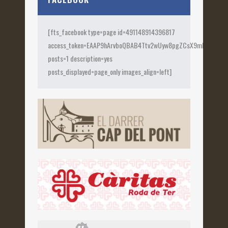
[fts_facebook type=page id=491148914396817
access_token=EAAP9hArvboQBAB4Ttv2wUyw8pgZCsX9mk82jtQOqu
posts=1 description=yes
posts_displayed=page_only images_align=left]