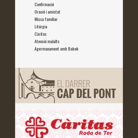
Confirmació
Oració i amistat
Missa familiar
Litúrgia
Càritas
Atenció malalts
Agermanament amb Babok