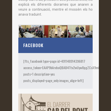
explicà els diferents diorames que anaren a
veure a continuació, mentre el mossèn els ho
anava traduint.
FACEBOOK
[fts_facebook type=page id=491148914396817
access_token=EAAP9hArvboQBAB4Ttv2wUyw8pgZCsX9mk82jtQOqu
posts=1 description=yes
posts_displayed=page_only images_align=left]