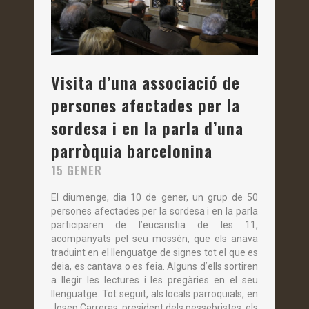
Visita d’una associació de
persones afectades per la
sordesa i en la parla d’una
parròquia barcelonina
15 GENER
El diumenge, dia 10 de gener, un grup de 50
persones afectades per la sordesa i en la parla
participaren de l’eucaristia de les 11,
acompanyats pel seu mossèn, que els anava
traduint en el llenguatge de signes tot el que es
deia, es cantava o es feia. Alguns d’ells sortiren
a llegir les lectures i les pregàries en el seu
llenguatge. Tot seguit, als locals parroquials, en
Josep Carreras, president dels pessebristes, els