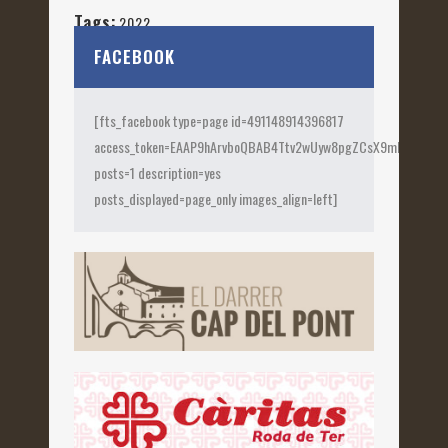
Tags:
2022
FACEBOOK
[fts_facebook type=page id=491148914396817
access_token=EAAP9hArvboQBAB4Ttv2wUyw8pgZCsX9mk82jtQOqu
posts=1 description=yes
posts_displayed=page_only images_align=left]