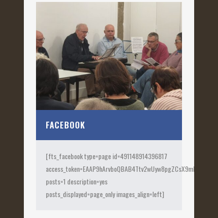
FACEBOOK
[fts_facebook type=page id=491148914396817
access_token=EAAP9hArvboQBAB4Ttv2wUyw8pgZCsX9mk82jtQOqu
posts=1 description=yes
posts_displayed=page_only images_align=left]