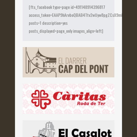
[fts_facebook type=page id=491148914396817
access_token=EAAP9hArvboQBAB4Ttv2wUyw8pgZCsX9mk82jtQOqu
posts=1 description=yes
posts_displayed=page_only images_align=left]