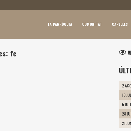
LA PARRÒQUIA
COMUNITAT
CAPELLES
es: fe
V
ÚLT
2 AGO
19 JU
5 JUL
28 J
21 JU