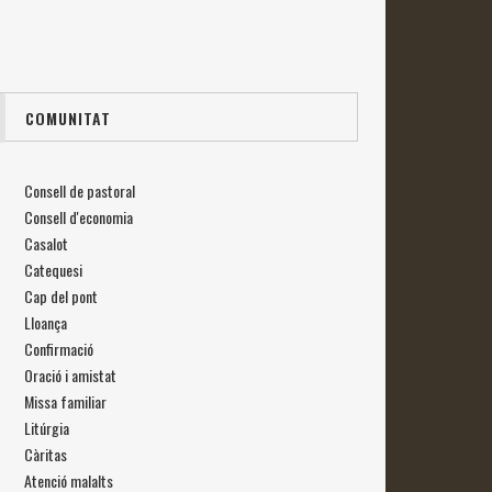
COMUNITAT
Consell de pastoral
Consell d'economia
Casalot
Catequesi
Cap del pont
Lloança
Confirmació
Oració i amistat
Missa familiar
Litúrgia
Càritas
Atenció malalts