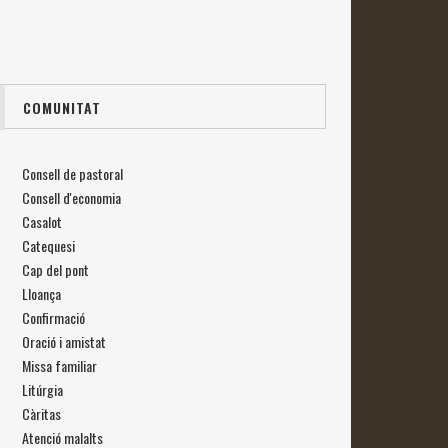
COMUNITAT
Consell de pastoral
Consell d'economia
Casalot
Catequesi
Cap del pont
Lloança
Confirmació
Oració i amistat
Missa familiar
Litúrgia
Càritas
Atenció malalts