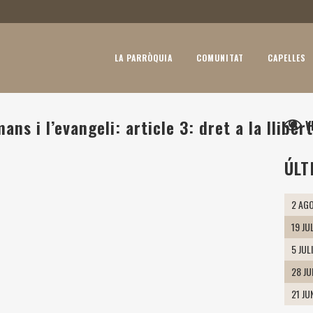
LA PARRÒQUIA
COMUNITAT
CAPELLES
ns i l’evangeli: article 3: dret a la lliber
V
ÚLT
2 AGO
19 JU
5 JUL
28 J
21 JU