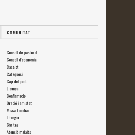
COMUNITAT
Consell de pastoral
Consell d'economia
Casalot
Catequesi
Cap del pont
Lloança
Confirmació
Oració i amistat
Missa familiar
Litúrgia
Càritas
Atenció malalts