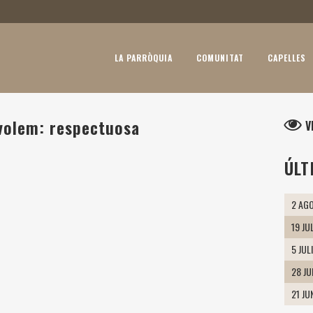
LA PARRÒQUIA
COMUNITAT
CAPELLES
 volem: respectuosa
V
ÚLT
2 AGO
19 JU
5 JUL
28 J
21 JU