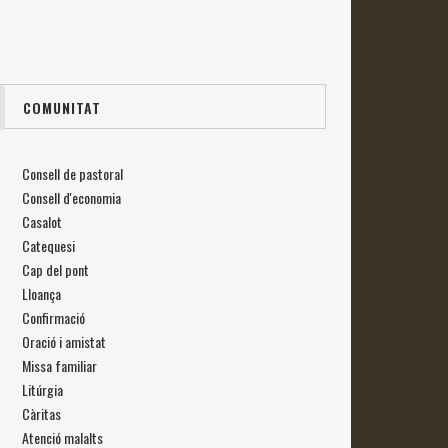
COMUNITAT
Consell de pastoral
Consell d'economia
Casalot
Catequesi
Cap del pont
Lloança
Confirmació
Oració i amistat
Missa familiar
Litúrgia
Càritas
Atenció malalts