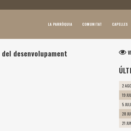
LA PARRÒQUIA
COMUNITAT
CAPELLES
l del desenvolupament
V
ÚLT
2 AGO
19 JU
5 JUL
28 J
21 JU