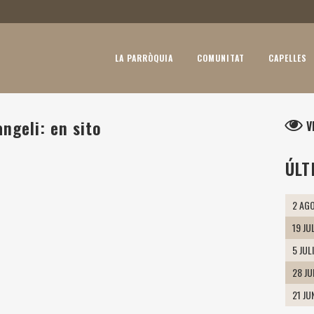
LA PARRÒQUIA
COMUNITAT
CAPELLES
ngeli: en sito
V
ÚLT
2 AGO
19 JU
5 JUL
28 J
21 JU