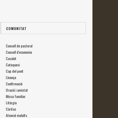
COMUNITAT
Consell de pastoral
Consell d'economia
Casalot
Catequesi
Cap del pont
Lloança
Confirmació
Oració i amistat
Missa familiar
Litúrgia
Càritas
Atenció malalts