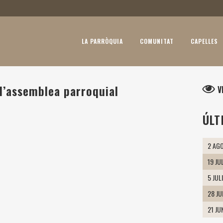
LA PARRÒQUIA
COMUNITAT
CAPELLES
l’assemblea parroquial
V
ÚLT
2 AGO
19 JU
5 JUL
28 J
21 JU