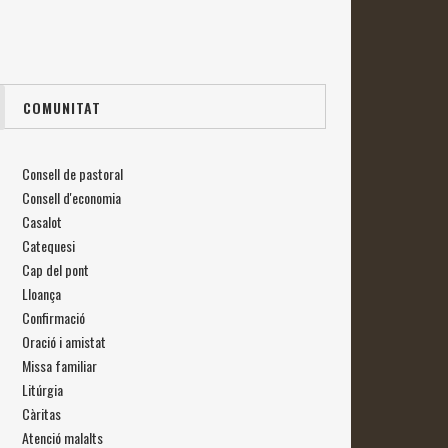
COMUNITAT
Consell de pastoral
Consell d'economia
Casalot
Catequesi
Cap del pont
Lloança
Confirmació
Oració i amistat
Missa familiar
Litúrgia
Càritas
Atenció malalts