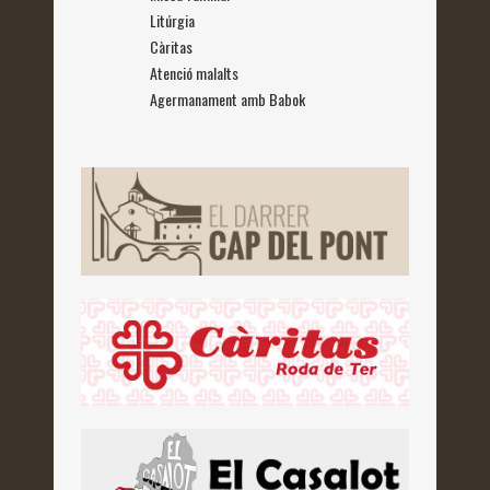
Litúrgia
Càritas
Atenció malalts
Agermanament amb Babok