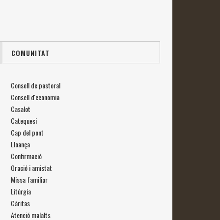
COMUNITAT
Consell de pastoral
Consell d'economia
Casalot
Catequesi
Cap del pont
Lloança
Confirmació
Oració i amistat
Missa familiar
Litúrgia
Càritas
Atenció malalts