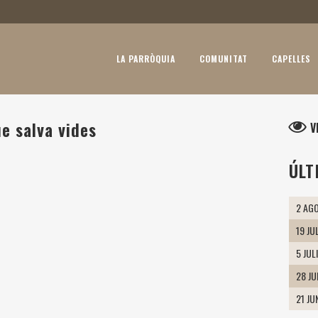
LA PARRÒQUIA
COMUNITAT
CAPELLES
e salva vides
V
ÚLT
2 AGO
19 JU
5 JUL
28 J
21 JU