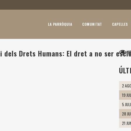
LA PARRÒQUIA
COMUNITAT
CAPELLES
i dels Drets Humans: El dret a no ser escl
V
ÚLT
2 AGO
19 JU
5 JUL
28 J
21 JU