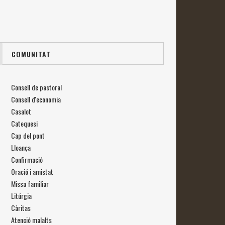
COMUNITAT
Consell de pastoral
Consell d'economia
Casalot
Catequesi
Cap del pont
Lloança
Confirmació
Oració i amistat
Missa familiar
Litúrgia
Càritas
Atenció malalts