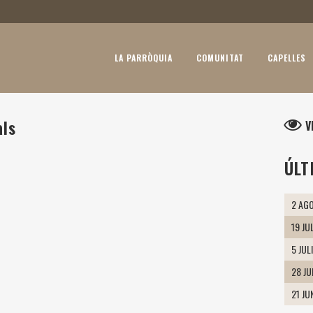
LA PARRÒQUIA
COMUNITAT
CAPELLES
als
V
ÚLT
2 AGO
19 JU
5 JUL
28 J
21 JU