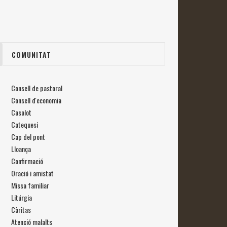
COMUNITAT
Consell de pastoral
Consell d'economia
Casalot
Catequesi
Cap del pont
Lloança
Confirmació
Oració i amistat
Missa familiar
Litúrgia
Càritas
Atenció malalts