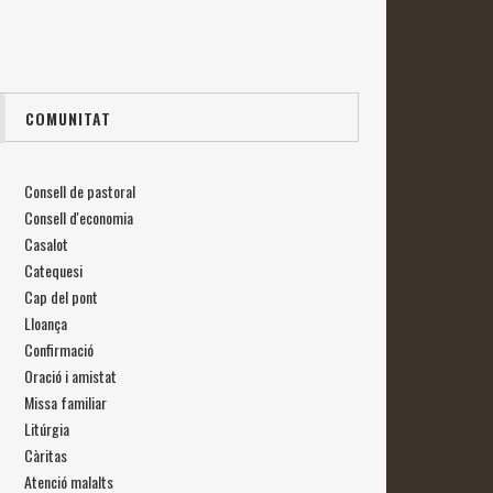
COMUNITAT
Consell de pastoral
Consell d'economia
Casalot
Catequesi
Cap del pont
Lloança
Confirmació
Oració i amistat
Missa familiar
Litúrgia
Càritas
Atenció malalts