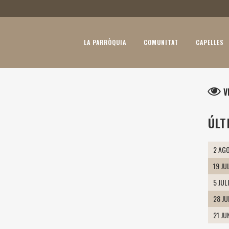
LA PARRÒQUIA
COMUNITAT
CAPELLES
V
ÚLT
2 AGO
19 JU
5 JUL
28 J
21 JU