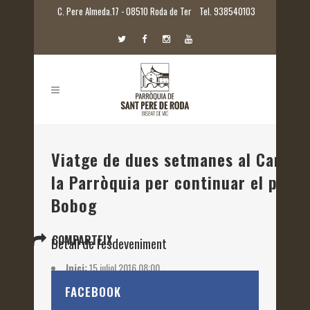
C. Pere Almeda.17 - 08510 Roda de Ter
Tel. 938540103
Viatge de dues setmanes al Camer
la Parròquia per continuar el pro
Bobog
COMPARTEIX
Detall de l'esdeveniment
Inici:
15 juliol 2016 08:00
Etiquetes:
2016
FACEBOOK