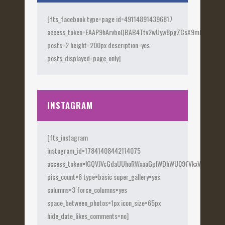
[fts_facebook type=page id=491148914396817
access_token=EAAP9hArvboQBAB4Ttv2wUyw8pgZCsX9mk82jtQOqu
posts=2 height=200px description=yes
posts_displayed=page_only]
INSTAGRAM
[fts_instagram
instagram_id=17841408442114075
access_token=IGQVJVcGdaUUhoRWxaaGplWDhWU09fVkxVX0Fye
pics_count=6 type=basic super_gallery=yes
columns=3 force_columns=yes
space_between_photos=1px icon_size=65px
hide_date_likes_comments=no]