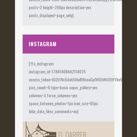
posts=2 height=200px description=yes
posts_displayed=page_only]
INSTAGRAM
[fts_instagram
instagram_id=17841408442114075
access_token=IGQVJVcGdaUUhoRWxaaGplWDhWU09fVkxVX0Fye
pics_count=6 type=basic super_gallery=yes
columns=3 force_columns=yes
space_between_photos=1px icon_size=65px
hide_date_likes_comments=no]