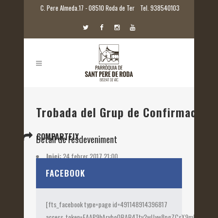
C. Pere Almeda.17 - 08510 Roda de Ter
Tel. 938540103
Trobada del Grup de Confirmació
COMPARTEIX
Detall de l'esdeveniment
Inici:
24 febrer 2017 21:00
Etiquetes:
2017
FACEBOOK
[fts_facebook type=page id=491148914396817
access_token=EAAP9hArvboQBAB4Ttv2wUyw8pgZCsX9mk82jtQOqu