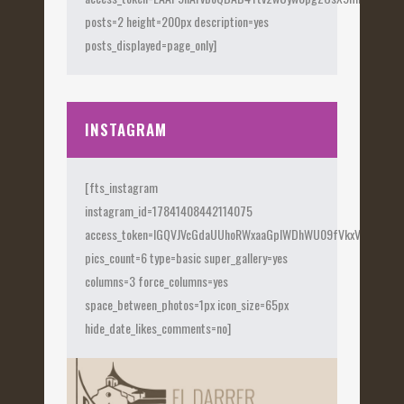
posts=2 height=200px description=yes
posts_displayed=page_only]
INSTAGRAM
[fts_instagram
instagram_id=17841408442114075
access_token=IGQVJVcGdaUUhoRWxaaGplWDhWU09fVkxVX0Fye
pics_count=6 type=basic super_gallery=yes
columns=3 force_columns=yes
space_between_photos=1px icon_size=65px
hide_date_likes_comments=no]