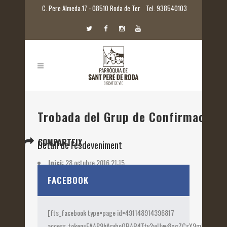
C. Pere Almeda.17 - 08510 Roda de Ter
Tel. 938540103
Trobada del Grup de Confirmació
COMPARTEIX
Detall de l'esdeveniment
Inici:
28 octubre 2016 21:15
Etiquetes:
2016
FACEBOOK
[fts_facebook type=page id=491148914396817
access_token=EAAP9hArvboQBAB4Ttv2wUyw8pgZCsX9mk82jtQOqu