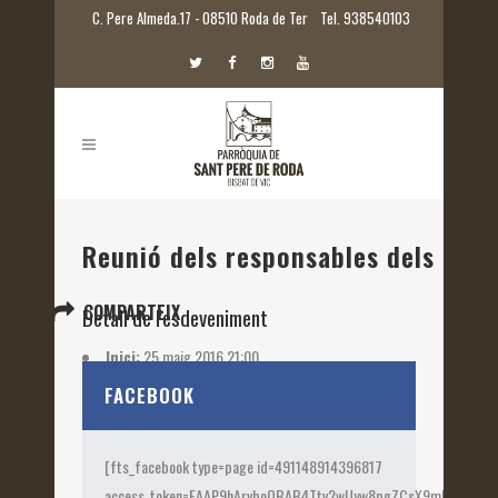
C. Pere Almeda.17 - 08510 Roda de Ter
Tel. 938540103
Reunió dels responsables dels proj
COMPARTEIX
Detall de l'esdeveniment
Inici:
25 maig 2016 21:00
Etiquetes:
2016
FACEBOOK
[fts_facebook type=page id=491148914396817
access_token=EAAP9hArvboQBAB4Ttv2wUyw8pgZCsX9mk82jtQOqu