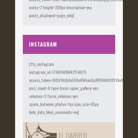
posts=2 height=200px description=yes
posts_displayed=page_only]
INSTAGRAM
[fts_instagram
instagram_id=17841408442114075
access_token=IGQVJVcGdaUUhoRWxaaGplWDhWU09fVkxVX0Fye
pics_count=6 type=basic super_gallery=yes
columns=3 force_columns=yes
space_between_photos=1px icon_size=65px
hide_date_likes_comments=no]